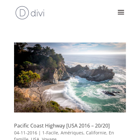
Pacific Coast Highway [USA 2016 – 20/20]
04-11-2016
|
1-Facile
,
Amériques
,
Californie
,
En
famille
,
USA
,
Voyage