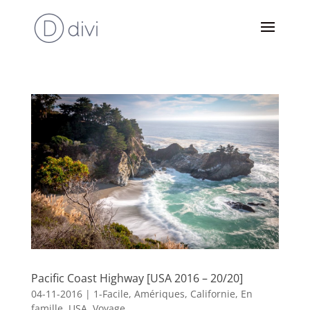
Pacific Coast Highway [USA 2016 – 20/20]
04-11-2016
|
1-Facile
,
Amériques
,
Californie
,
En
famille
,
USA
,
Voyage