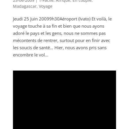
25-06-2009
|
1-Facile
,
Afrique
,
En couple
,
Madagascar
,
Voyage
Jeudi 25 Juin 20099h30Aéroport (Ivato) Et voilà, le
voyage touche à sa fin et bien que nous ayons
adoré le pays et les gens, nous ne sommes pas
mécontents de rentrer, surtout pour en finir avec
les soucis de santé… Hier, nous avons pris sans
encombre le vol...