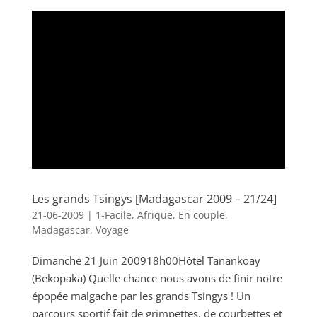
Les grands Tsingys [Madagascar 2009 – 21/24]
21-06-2009
|
1-Facile
,
Afrique
,
En couple
,
Madagascar
,
Voyage
Dimanche 21 Juin 200918h00Hôtel Tanankoay
(Bekopaka) Quelle chance nous avons de finir notre
épopée malgache par les grands Tsingys ! Un
parcours sportif fait de grimpettes, de courbettes et