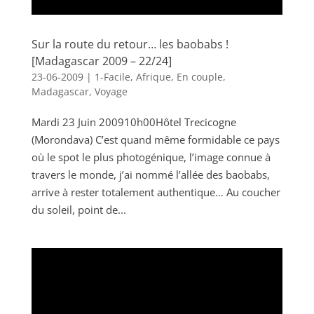
Sur la route du retour… les baobabs !
[Madagascar 2009 – 22/24]
23-06-2009
|
1-Facile
,
Afrique
,
En couple
,
Madagascar
,
Voyage
Mardi 23 Juin 200910h00Hôtel Trecicogne
(Morondava) C’est quand même formidable ce pays
où le spot le plus photogénique, l’image connue à
travers le monde, j’ai nommé l’allée des baobabs,
arrive à rester totalement authentique… Au coucher
du soleil, point de...