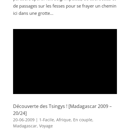
de passages sur les fesses pour se frayer un chemin
ici dans une grotte...
Découverte des Tsingys ! [Madagascar 2009 –
20/24]
20-06-2009
|
1-Facile
,
Afrique
,
En couple
,
Madagascar
,
Voyage