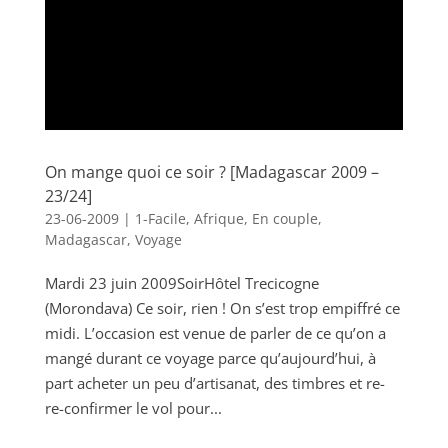
On mange quoi ce soir ? [Madagascar 2009 –
23/24]
23-06-2009
|
1-Facile
,
Afrique
,
En couple
,
Madagascar
,
Voyage
Mardi 23 juin 2009SoirHôtel Trecicogne
(Morondava) Ce soir, rien ! On s’est trop empiffré ce
midi. L’occasion est venue de parler de ce qu’on a
mangé durant ce voyage parce qu’aujourd’hui, à
part acheter un peu d’artisanat, des timbres et re-
re-confirmer le vol pour...